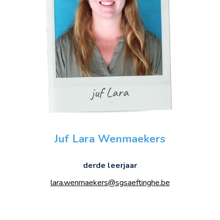
Juf
Lara Wenmaekers
derde leerjaar
lara.wenmaekers@sgsaeftinghe.be