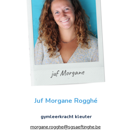
Juf Morgane Rogghé
gymleerkracht
kleuter
morgane.rogghe@sgsaeftinghe.be