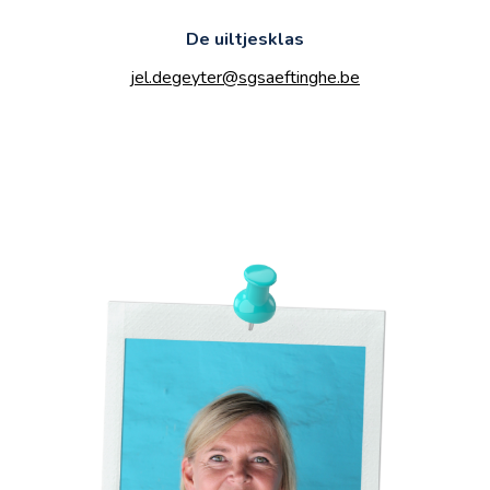
De uiltjesklas
jel.degeyter@sgsaeftinghe.be