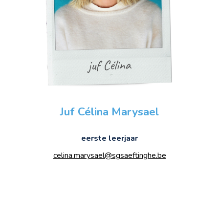
Juf
Célina
Marysael
eerste leerjaar
celina.marysael@sgsaeftinghe.be