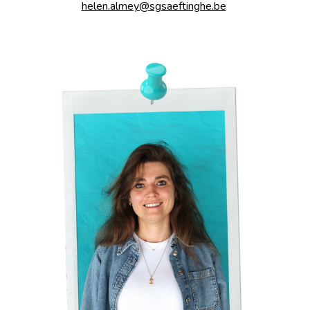
helen.almey@sgsaeftinghe.be