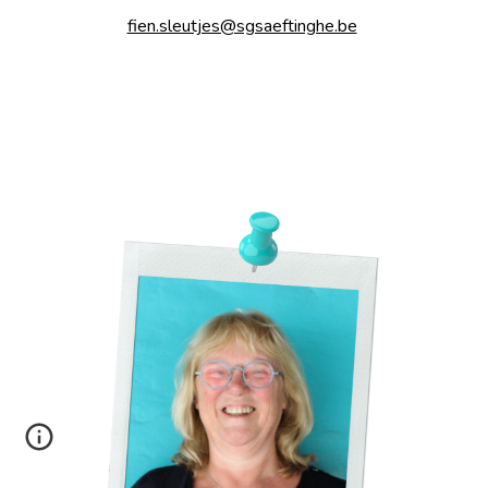
fien.sleutjes@sgsaeftinghe.be