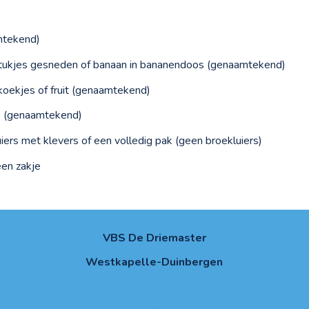
mtekend)
n stukjes gesneden of banaan in bananendoos (genaamtekend)
koekjes of fruit (genaamtekend)
s (genaamtekend)
 luiers met klevers of een volledig pak (geen broekluiers)
een zakje
VBS De Driemaster
Westkapelle-Duinbergen