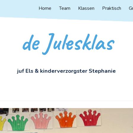
Home
Team
Klassen
Praktisch
G
ip to main content
Skip to navigat
de Julesklas
juf
Els & kinderverzorgster Stephanie