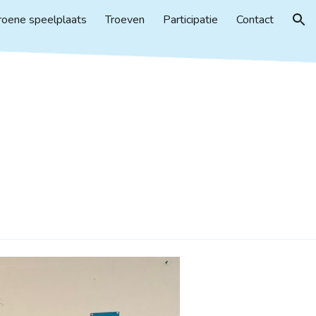
roene speelplaats
Troeven
Participatie
Contact
ion