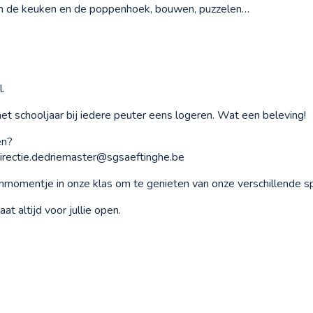
n in de keuken en de poppenhoek, bouwen, puzzelen…
l.
t schooljaar bij iedere peuter eens logeren. Wat een beleving!
en?
 directie.dedriemaster@sgsaeftinghe.be
omentje in onze klas om te genieten van onze verschillende s
t altijd voor jullie open.