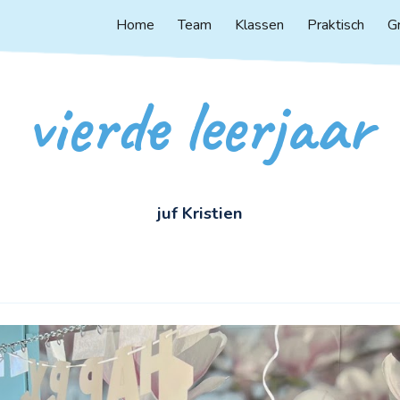
Home
Team
Klassen
Praktisch
G
ip to main content
Skip to navigat
vierde
leerjaar
juf Kristien