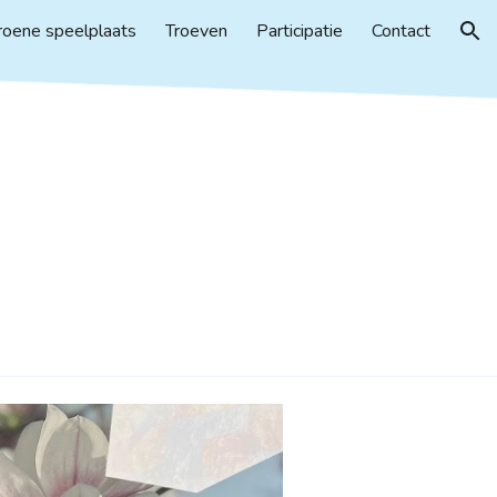
roene speelplaats
Troeven
Participatie
Contact
ion