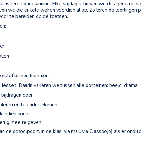
aliseerde dagplanning. Elke vrijdag schrijven we de agenda in v
ven we die enkele weken voordien al op. Zo leren de leerlingen pl
voor te bereiden op de toetsen.
en:
ser
llen
rstof blijven herhalen.
essen. Daarin variëren we tussen alle domeinen: beeld, drama, 
bijdragen door:
oleren en te ondertekenen.
 indien nodig.
terug mee te geven.
n de schoolpoort, in de klas, via mail, via Classdojo) als er ondui