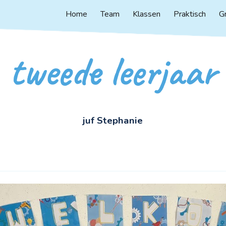
Home
Team
Klassen
Praktisch
G
ip to main content
Skip to navigat
tweede
leerjaar
juf
Stephanie