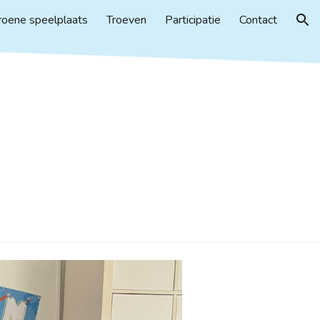
roene speelplaats
Troeven
Participatie
Contact
ion