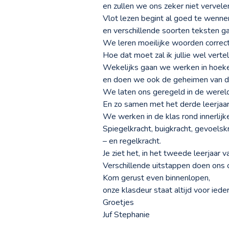
en zullen we ons zeker niet vervele
Vlot lezen begint al goed te wenne
en verschillende soorten teksten g
We leren moeilijke woorden correct
Hoe dat moet zal ik jullie wel vertel
Wekelijks gaan we werken in hoek
en doen we ook de geheimen van de
We laten ons geregeld in de wereld
En zo samen met het derde leerjaar
We werken in de klas rond innerli
Spiegelkracht, buigkracht, gevoelskr
– en regelkracht.
Je ziet het, in het tweede leerjaar v
Verschillende uitstappen doen ons 
Kom gerust even binnenlopen,
onze klasdeur staat altijd voor ied
Groetjes
Juf Stephanie